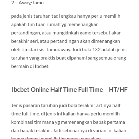
2 = Away/Tamu
pada jenis taruhan tadi engkau hanya perlu memilih
apakah tim tuan rumah yg memenangkan
pertandingan, atau mungkinkah game tersebut akan
berakhir seri, atau pertandingan akan dimenangkan
oleh tim dari sisi tamu/away. Judi bola 1×2 adalah jenis
taruhan yang praktis buat dipahami sang semua orang
bermain di Ibcbet.
Ibcbet Online Half Time Full Time – HT/HF
Jenis pasaran taruhan judi bola terakhir artinya half
time full time. di jenis ini kalian hanya perlu memilih
kombinasi tim mana yg memenangkan babak pertama
dan babak terakhir. Jadi sebenarnya di varian ini kalian
hanya tinggal memilih tim mana yang akan