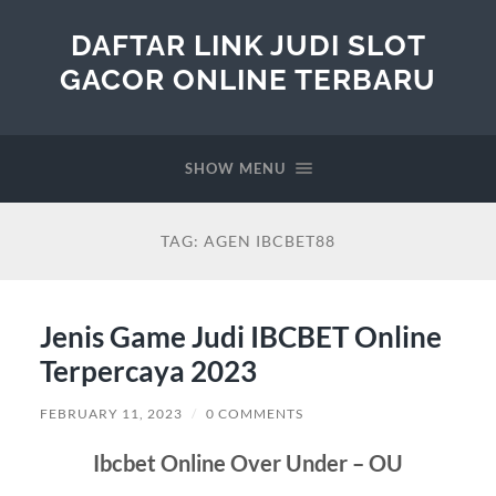
DAFTAR LINK JUDI SLOT
GACOR ONLINE TERBARU
SHOW MENU
TAG:
AGEN IBCBET88
Jenis Game Judi IBCBET Online
Terpercaya 2023
FEBRUARY 11, 2023
/
0 COMMENTS
Ibcbet Online Over Under – OU