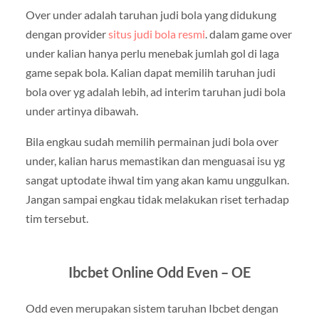
Over under adalah taruhan judi bola yang didukung
dengan provider
situs judi bola resmi
. dalam game over
under kalian hanya perlu menebak jumlah gol di laga
game sepak bola. Kalian dapat memilih taruhan judi
bola over yg adalah lebih, ad interim taruhan judi bola
under artinya dibawah.
Bila engkau sudah memilih permainan judi bola over
under, kalian harus memastikan dan menguasai isu yg
sangat uptodate ihwal tim yang akan kamu unggulkan.
Jangan sampai engkau tidak melakukan riset terhadap
tim tersebut.
Ibcbet Online Odd Even – OE
Odd even merupakan sistem taruhan Ibcbet dengan