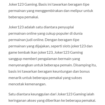
Joker123 Gaming. Basis ini tawarkan beragam tipe
permainan yang menggembirakan dan melipur untuk
beberapa pemakai.
Joker123 adalah satu diantara penyuplai
permainan online yang cukup populer di dunia
permainan judi online. Dengan beragam tipe
permainan yang dijajakan, seperti slots joker123 dan
game tembak ikan joker123, Joker123 Gaming
sanggup memberi pengalaman bermain yang
menyenangkan untuk beberapa pemain. Disamping itu,
basis ini tawarkan beragam keuntungan dan bonus
menarik untuk beberapa pemakai yang sukses
mencetak kemenangan.
Satu diantara keunggulan dari Joker123 Gaming ialah
keringanan akses yang diberikan ke beberapa pemakai.