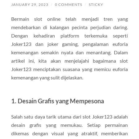
JANUARY 29, 2023
/
0 COMMENTS
/
STICKY
Bermain slot online telah menjadi tren yang
mendebarkan di kalangan pecinta perjudian daring.
Dengan kehadiran platform terkemuka seperti
Joker123 dan joker gaming, pengalaman euforia
kemenangan semakin nyata dan menantang. Dalam
artikel ini, kita akan menjelajahi bagaimana slot
Joker123 menciptakan suasana yang memicu euforia
kemenangan yang sulit dijelaskan.
1. Desain Grafis yang Mempesona
Salah satu daya tarik utama dari slot Joker123 adalah
desain grafis yang memukau. Setiap permainan
dikemas dengan visual yang atraktif, memberikan