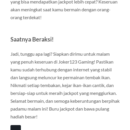
yang bisa mendapatkan jackpot lebih cepat? Keseruan
akan meningkat saat kamu bermain dengan orang-
orang terdekat!
Saatnya Beraksi!
Jadi, tunggu apa lagi? Siapkan dirimu untuk malam
yang penuh keseruan di Joker123 Gaming! Pastikan
kamu sudah terhubung dengan internet yang stabil
dan langsung meluncur ke permainan tembak ikan.
Nikmati setiap tembakan, kejar ikan-ikan cantik, dan
bersiap-siap untuk meraih jackpot yang menggiurkan.
Selamat bermain, dan semoga keberuntungan berpihak
padamu malam ini! Buru jackpot dan bawa pulang
hadiah besar!