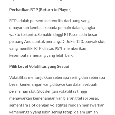
Perhatikan RTP (Return to Player)
RTP adalah persentase teoritis dari uang yang
dibayarkan kembali kepada pemain dalam jangka
waktu tertentu. Semakin tinggi RTP, semakin besar
peluang Anda untuk menang. Di Joker123, banyak slot
yang memiliki RTP di atas 95%, memberikan
kesempatan menang yang lebih baik.
Pilih Level Volatilitas yang Sesuai
Volatilitas menunjukkan seberapa sering dan seberapa
besar kemenangan yang dibayarkan dalam sebuah
permainan slot. Slot dengan volatilitas tinggi
menawarkan kemenangan yang jarang tetapi besar,
sementara slot dengan volatilitas rendah menawarkan
kemenangan yang lebih sering tetapi dalam jumlah