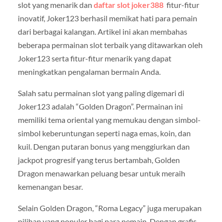
slot yang menarik dan
daftar slot joker388
fitur-fitur
inovatif, Joker123 berhasil memikat hati para pemain
dari berbagai kalangan. Artikel ini akan membahas
beberapa permainan slot terbaik yang ditawarkan oleh
Joker123 serta fitur-fitur menarik yang dapat
meningkatkan pengalaman bermain Anda.
Salah satu permainan slot yang paling digemari di
Joker123 adalah “Golden Dragon”. Permainan ini
memiliki tema oriental yang memukau dengan simbol-
simbol keberuntungan seperti naga emas, koin, dan
kuil. Dengan putaran bonus yang menggiurkan dan
jackpot progresif yang terus bertambah, Golden
Dragon menawarkan peluang besar untuk meraih
kemenangan besar.
Selain Golden Dragon, “Roma Legacy” juga merupakan
pilihan yang populer bagi para pemain. Dengan grafis