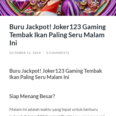
Buru Jackpot! Joker123 Gaming
Tembak Ikan Paling Seru Malam
Ini
OCTOBER 12, 2024
/
0 COMMENTS
Buru Jackpot! Joker123 Gaming Tembak
Ikan Paling Seru Malam Ini
Siap Menang Besar?
Malam ini adalah waktu yang tepat untuk berburu