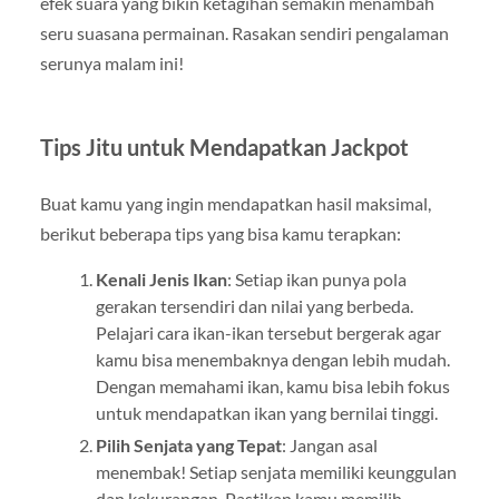
efek suara yang bikin ketagihan semakin menambah
seru suasana permainan. Rasakan sendiri pengalaman
serunya malam ini!
Tips Jitu untuk Mendapatkan Jackpot
Buat kamu yang ingin mendapatkan hasil maksimal,
berikut beberapa tips yang bisa kamu terapkan:
Kenali Jenis Ikan
: Setiap ikan punya pola
gerakan tersendiri dan nilai yang berbeda.
Pelajari cara ikan-ikan tersebut bergerak agar
kamu bisa menembaknya dengan lebih mudah.
Dengan memahami ikan, kamu bisa lebih fokus
untuk mendapatkan ikan yang bernilai tinggi.
Pilih Senjata yang Tepat
: Jangan asal
menembak! Setiap senjata memiliki keunggulan
dan kekurangan. Pastikan kamu memilih