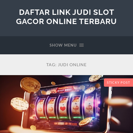
DAFTAR LINK JUDI SLOT
GACOR ONLINE TERBARU
SHOW MENU
TAG:
JUDI ONLINE
STICKY POST