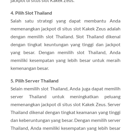
jackpot di situs slot Kakek Zeus.
4. Pilih Slot Thailand
Salah satu strategi yang dapat membantu Anda
memenangkan jackpot di situs slot Kakek Zeus adalah
dengan memilih slot Thailand. Slot Thailand dikenal
dengan tingkat keuntungan yang tinggi dan jackpot
yang besar. Dengan memilih slot Thailand, Anda
memiliki kesempatan yang lebih besar untuk meraih
kemenangan besar.
5. Pilih Server Thailand
Selain memilih slot Thailand, Anda juga dapat memilih
server Thailand untuk meningkatkan peluang
memenangkan jackpot di situs slot Kakek Zeus. Server
Thailand dikenal dengan tingkat keamanan yang tinggi
dan keberuntungan yang besar. Dengan memilih server
Thailand, Anda memiliki kesempatan yang lebih besar