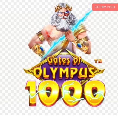
STICKY POST