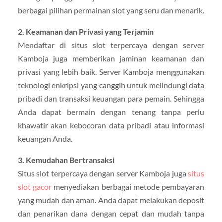
berbagai pilihan permainan slot yang seru dan menarik.
2. Keamanan dan Privasi yang Terjamin
Mendaftar di situs slot terpercaya dengan server
Kamboja juga memberikan jaminan keamanan dan
privasi yang lebih baik. Server Kamboja menggunakan
teknologi enkripsi yang canggih untuk melindungi data
pribadi dan transaksi keuangan para pemain. Sehingga
Anda dapat bermain dengan tenang tanpa perlu
khawatir akan kebocoran data pribadi atau informasi
keuangan Anda.
3. Kemudahan Bertransaksi
Situs slot terpercaya dengan server Kamboja juga
situs
slot gacor
menyediakan berbagai metode pembayaran
yang mudah dan aman. Anda dapat melakukan deposit
dan penarikan dana dengan cepat dan mudah tanpa