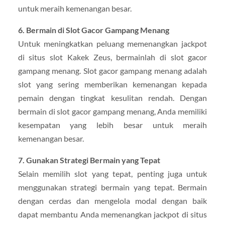
untuk meraih kemenangan besar.
6. Bermain di Slot Gacor Gampang Menang
Untuk meningkatkan peluang memenangkan jackpot
di situs slot Kakek Zeus, bermainlah di slot gacor
gampang menang. Slot gacor gampang menang adalah
slot yang sering memberikan kemenangan kepada
pemain dengan tingkat kesulitan rendah. Dengan
bermain di slot gacor gampang menang, Anda memiliki
kesempatan yang lebih besar untuk meraih
kemenangan besar.
7. Gunakan Strategi Bermain yang Tepat
Selain memilih slot yang tepat, penting juga untuk
menggunakan strategi bermain yang tepat. Bermain
dengan cerdas dan mengelola modal dengan baik
dapat membantu Anda memenangkan jackpot di situs