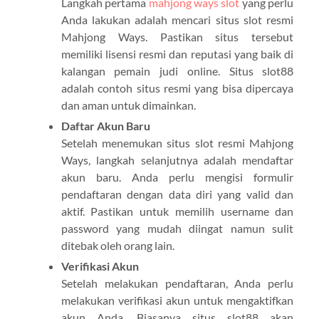
Langkah pertama
mahjong ways slot
yang perlu
Anda lakukan adalah mencari situs slot resmi
Mahjong Ways. Pastikan situs tersebut
memiliki lisensi resmi dan reputasi yang baik di
kalangan pemain judi online. Situs slot88
adalah contoh situs resmi yang bisa dipercaya
dan aman untuk dimainkan.
Daftar Akun Baru
Setelah menemukan situs slot resmi Mahjong
Ways, langkah selanjutnya adalah mendaftar
akun baru. Anda perlu mengisi formulir
pendaftaran dengan data diri yang valid dan
aktif. Pastikan untuk memilih username dan
password yang mudah diingat namun sulit
ditebak oleh orang lain.
Verifikasi Akun
Setelah melakukan pendaftaran, Anda perlu
melakukan verifikasi akun untuk mengaktifkan
akun Anda. Biasanya situs slot88 akan