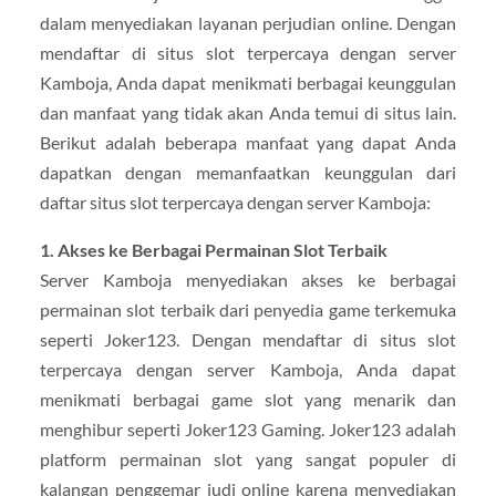
dalam menyediakan layanan perjudian online. Dengan
mendaftar di situs slot terpercaya dengan server
Kamboja, Anda dapat menikmati berbagai keunggulan
dan manfaat yang tidak akan Anda temui di situs lain.
Berikut adalah beberapa manfaat yang dapat Anda
dapatkan dengan memanfaatkan keunggulan dari
daftar situs slot terpercaya dengan server Kamboja:
1. Akses ke Berbagai Permainan Slot Terbaik
Server Kamboja menyediakan akses ke berbagai
permainan slot terbaik dari penyedia game terkemuka
seperti Joker123. Dengan mendaftar di situs slot
terpercaya dengan server Kamboja, Anda dapat
menikmati berbagai game slot yang menarik dan
menghibur seperti Joker123 Gaming. Joker123 adalah
platform permainan slot yang sangat populer di
kalangan penggemar judi online karena menyediakan