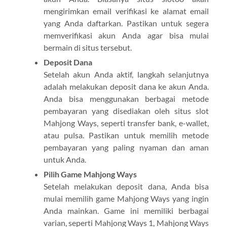
mengirimkan email verifikasi ke alamat email
yang Anda daftarkan. Pastikan untuk segera
memverifikasi akun Anda agar bisa mulai
bermain di situs tersebut.
Deposit Dana
Setelah akun Anda aktif, langkah selanjutnya
adalah melakukan deposit dana ke akun Anda.
Anda bisa menggunakan berbagai metode
pembayaran yang disediakan oleh situs slot
Mahjong Ways, seperti transfer bank, e-wallet,
atau pulsa. Pastikan untuk memilih metode
pembayaran yang paling nyaman dan aman
untuk Anda.
Pilih Game Mahjong Ways
Setelah melakukan deposit dana, Anda bisa
mulai memilih game Mahjong Ways yang ingin
Anda mainkan. Game ini memiliki berbagai
varian, seperti Mahjong Ways 1, Mahjong Ways