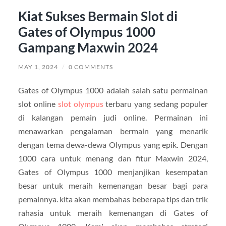
Kiat Sukses Bermain Slot di
Gates of Olympus 1000
Gampang Maxwin 2024
MAY 1, 2024
/
0 COMMENTS
Gates of Olympus 1000 adalah salah satu permainan
slot online
slot olympus
terbaru yang sedang populer
di kalangan pemain judi online. Permainan ini
menawarkan pengalaman bermain yang menarik
dengan tema dewa-dewa Olympus yang epik. Dengan
1000 cara untuk menang dan fitur Maxwin 2024,
Gates of Olympus 1000 menjanjikan kesempatan
besar untuk meraih kemenangan besar bagi para
pemainnya. kita akan membahas beberapa tips dan trik
rahasia untuk meraih kemenangan di Gates of