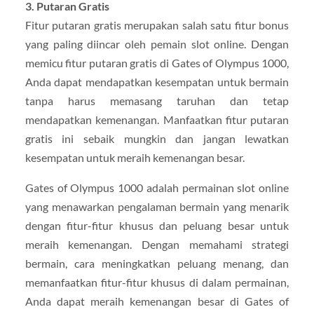
3. Putaran Gratis
Fitur putaran gratis merupakan salah satu fitur bonus
yang paling diincar oleh pemain slot online. Dengan
memicu fitur putaran gratis di Gates of Olympus 1000,
Anda dapat mendapatkan kesempatan untuk bermain
tanpa harus memasang taruhan dan tetap
mendapatkan kemenangan. Manfaatkan fitur putaran
gratis ini sebaik mungkin dan jangan lewatkan
kesempatan untuk meraih kemenangan besar.
Gates of Olympus 1000 adalah permainan slot online
yang menawarkan pengalaman bermain yang menarik
dengan fitur-fitur khusus dan peluang besar untuk
meraih kemenangan. Dengan memahami strategi
bermain, cara meningkatkan peluang menang, dan
memanfaatkan fitur-fitur khusus di dalam permainan,
Anda dapat meraih kemenangan besar di Gates of