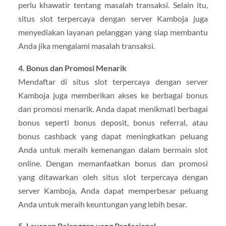
perlu khawatir tentang masalah transaksi. Selain itu,
situs slot terpercaya dengan server Kamboja juga
menyediakan layanan pelanggan yang siap membantu
Anda jika mengalami masalah transaksi.
4. Bonus dan Promosi Menarik
Mendaftar di situs slot terpercaya dengan server
Kamboja juga memberikan akses ke berbagai bonus
dan promosi menarik. Anda dapat menikmati berbagai
bonus seperti bonus deposit, bonus referral, atau
bonus cashback yang dapat meningkatkan peluang
Anda untuk meraih kemenangan dalam bermain slot
online. Dengan memanfaatkan bonus dan promosi
yang ditawarkan oleh situs slot terpercaya dengan
server Kamboja, Anda dapat memperbesar peluang
Anda untuk meraih keuntungan yang lebih besar.
5. Layanan Pelanggan yang Profesional