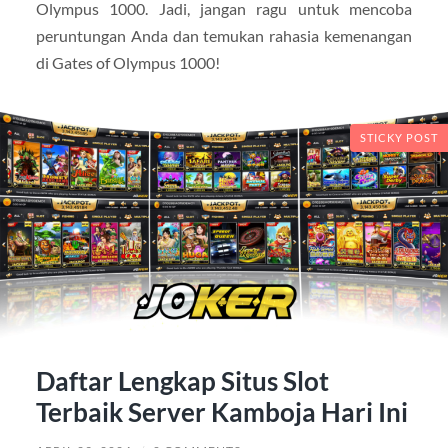
Olympus 1000. Jadi, jangan ragu untuk mencoba
peruntungan Anda dan temukan rahasia kemenangan
di Gates of Olympus 1000!
STICKY POST
Daftar Lengkap Situs Slot
Terbaik Server Kamboja Hari Ini