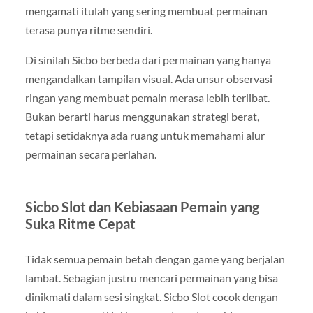
mengamati itulah yang sering membuat permainan
terasa punya ritme sendiri.
Di sinilah Sicbo berbeda dari permainan yang hanya
mengandalkan tampilan visual. Ada unsur observasi
ringan yang membuat pemain merasa lebih terlibat.
Bukan berarti harus menggunakan strategi berat,
tetapi setidaknya ada ruang untuk memahami alur
permainan secara perlahan.
Sicbo Slot dan Kebiasaan Pemain yang
Suka Ritme Cepat
Tidak semua pemain betah dengan game yang berjalan
lambat. Sebagian justru mencari permainan yang bisa
dinikmati dalam sesi singkat. Sicbo Slot cocok dengan