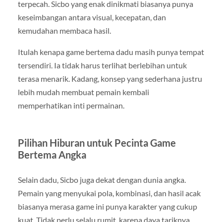
terpecah. Sicbo yang enak dinikmati biasanya punya
keseimbangan antara visual, kecepatan, dan
kemudahan membaca hasil.
Itulah kenapa game bertema dadu masih punya tempat
tersendiri. Ia tidak harus terlihat berlebihan untuk
terasa menarik. Kadang, konsep yang sederhana justru
lebih mudah membuat pemain kembali
memperhatikan inti permainan.
Pilihan Hiburan untuk Pecinta Game
Bertema Angka
Selain dadu, Sicbo juga dekat dengan dunia angka.
Pemain yang menyukai pola, kombinasi, dan hasil acak
biasanya merasa game ini punya karakter yang cukup
kuat. Tidak perlu selalu rumit, karena daya tariknya