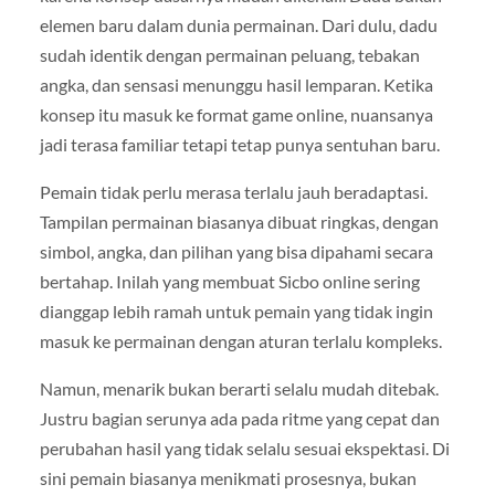
elemen baru dalam dunia permainan. Dari dulu, dadu
sudah identik dengan permainan peluang, tebakan
angka, dan sensasi menunggu hasil lemparan. Ketika
konsep itu masuk ke format game online, nuansanya
jadi terasa familiar tetapi tetap punya sentuhan baru.
Pemain tidak perlu merasa terlalu jauh beradaptasi.
Tampilan permainan biasanya dibuat ringkas, dengan
simbol, angka, dan pilihan yang bisa dipahami secara
bertahap. Inilah yang membuat Sicbo online sering
dianggap lebih ramah untuk pemain yang tidak ingin
masuk ke permainan dengan aturan terlalu kompleks.
Namun, menarik bukan berarti selalu mudah ditebak.
Justru bagian serunya ada pada ritme yang cepat dan
perubahan hasil yang tidak selalu sesuai ekspektasi. Di
sini pemain biasanya menikmati prosesnya, bukan