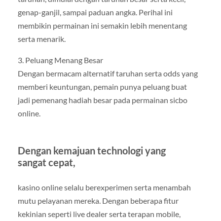
genap-ganjil, sampai paduan angka. Perihal ini
membikin permainan ini semakin lebih menentang
serta menarik.
3. Peluang Menang Besar
Dengan bermacam alternatif taruhan serta odds yang
memberi keuntungan, pemain punya peluang buat
jadi pemenang hadiah besar pada permainan sicbo
online.
Dengan kemajuan technologi yang
sangat cepat,
kasino online selalu berexperimen serta menambah
mutu pelayanan mereka. Dengan beberapa fitur
kekinian seperti live dealer serta terapan mobile,