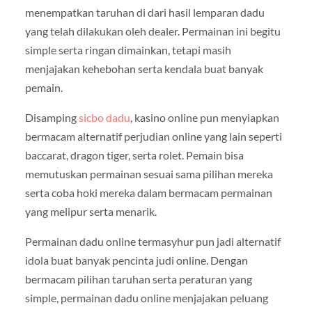
menempatkan taruhan di dari hasil lemparan dadu
yang telah dilakukan oleh dealer. Permainan ini begitu
simple serta ringan dimainkan, tetapi masih
menjajakan kehebohan serta kendala buat banyak
pemain.
Disamping
sicbo dadu
, kasino online pun menyiapkan
bermacam alternatif perjudian online yang lain seperti
baccarat, dragon tiger, serta rolet. Pemain bisa
memutuskan permainan sesuai sama pilihan mereka
serta coba hoki mereka dalam bermacam permainan
yang melipur serta menarik.
Permainan dadu online termasyhur pun jadi alternatif
idola buat banyak pencinta judi online. Dengan
bermacam pilihan taruhan serta peraturan yang
simple, permainan dadu online menjajakan peluang