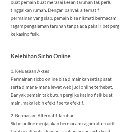
buat pemain buat merasai kesan taruhan tak perlu
tinggalkan rumah. Dengan banyak alternatif
permainan yang siap, pemain bisa nikmati bermacam
ragam pengalaman taruhan tanpa ada pakai ribet pergi
ke kasino fisik.
Kelebihan Sicbo Online
1. Keluasaan Akses
Permainan sicbo online bisa dimainkan setiap saat
serta dimana-mana lewat web judi online terhebat.
Banyak pemain tak butuh pergi ke kasino fisik buat
main, maka lebih efektif serta efektif.
2. Bermacam Alternatif Taruhan
Sicbo online menjajakan bermacam ragam alternatif
taruhan, dimulai dengan taruhan besar serta kecil,