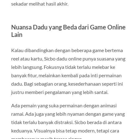
sekadar melihat hasil akhir.
Nuansa Dadu yang Beda dari Game Online
Lain
Kalau dibandingkan dengan beberapa game bertema
reel atau kartu, Sicbo dadu online punya suasana yang
lebih langsung. Fokusnya tidak terlalu melebar ke
banyak fitur, melainkan kembali pada inti permainan
dadu. Bagi sebagian orang, kesederhanaan seperti ini
justru memberi pengalaman yang lebih santai.
Ada pemain yang suka permainan dengan animasi
ramai. Ada juga yang lebih nyaman dengan game yang
tidak terlalu banyak distraksi. Sicbo berada di antara
keduanya. Visualnya bisa tetap modern, tetapi cara
membacanya masih terasa ringan.