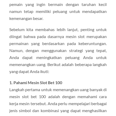
pemain yang ingin bermain dengan taruhan kecil
namun tetap memiliki peluang untuk mendapatkan
kemenangan besar.
Sebelum kita membahas lebih lanjut, penting untuk
diingat bahwa pada dasarnya mesin slot merupakan
permainan yang berdasarkan pada keberuntungan.
Namun, dengan menggunakan strategi yang tepat,
Anda dapat meningkatkan peluang Anda untuk
memenangkan uang. Berikut adalah beberapa langkah
yang dapat Anda ikuti:
1. Pahami Mesin Slot Bet 100
Langkah pertama untuk memenangkan uang banyak di
mesin slot bet 100 adalah dengan memahami cara
kerja mesin tersebut. Anda perlu mempelajari berbagai
jenis simbol dan kombinasi yang dapat menghasilkan