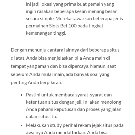
ini jadi lokasi yang prima buat pemain yang
ingin rasakan beberapa kesan menang besar
secara simple. Mereka tawarkan beberapa jenis
permainan Slots Bet 100 pada tingkat
kemenangan tinggi.
Dengan menunjuk antara lainnya dari beberapa situs
di atas, Anda bisa menjelaskan bila Anda main di
tempat yang aman dan bisa dipercaya. Namun, saat
sebelum Anda mulai main, ada banyak soal yang
penting Anda berpikiran:
Pastini untuk membaca syarat-syarat dan
ketentuan situs dengan jeli. Ini akan menolong
Anda pahami keputusan dan proses yang jalan
dalam situs itu.
Melakukan study perihal rekam jejak situs pada
awalnya Anda mendaftarkan. Anda bisa