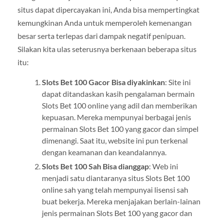
situs dapat dipercayakan ini, Anda bisa mempertingkat
kemungkinan Anda untuk memperoleh kemenangan
besar serta terlepas dari dampak negatif penipuan.
Silakan kita ulas seterusnya berkenaan beberapa situs
itu:
Slots Bet 100 Gacor Bisa diyakinkan
: Site ini
dapat ditandaskan kasih pengalaman bermain
Slots Bet 100 online yang adil dan memberikan
kepuasan. Mereka mempunyai berbagai jenis
permainan Slots Bet 100 yang gacor dan simpel
dimenangi. Saat itu, website ini pun terkenal
dengan keamanan dan keandalannya.
Slots Bet 100 Sah Bisa dianggap
: Web ini
menjadi satu diantaranya situs Slots Bet 100
online sah yang telah mempunyai lisensi sah
buat bekerja. Mereka menjajakan berlain-lainan
jenis permainan Slots Bet 100 yang gacor dan