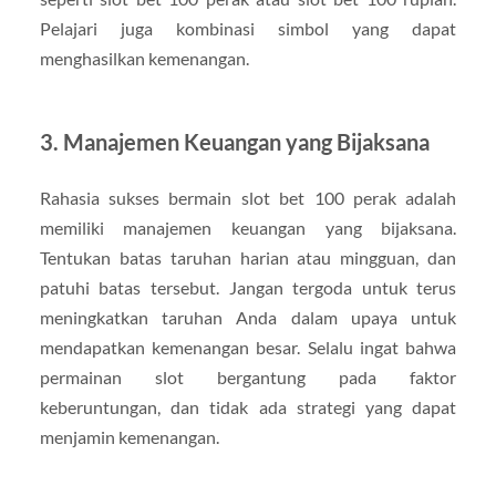
Pelajari juga kombinasi simbol yang dapat
menghasilkan kemenangan.
3. Manajemen Keuangan yang Bijaksana
Rahasia sukses bermain slot bet 100 perak adalah
memiliki manajemen keuangan yang bijaksana.
Tentukan batas taruhan harian atau mingguan, dan
patuhi batas tersebut. Jangan tergoda untuk terus
meningkatkan taruhan Anda dalam upaya untuk
mendapatkan kemenangan besar. Selalu ingat bahwa
permainan slot bergantung pada faktor
keberuntungan, dan tidak ada strategi yang dapat
menjamin kemenangan.