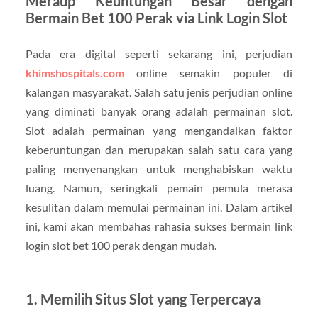
Meraup Keuntungan Besar dengan
Bermain Bet 100 Perak via Link Login Slot
Pada era digital seperti sekarang ini, perjudian
khimshospitals.com
online semakin populer di
kalangan masyarakat. Salah satu jenis perjudian online
yang diminati banyak orang adalah permainan slot.
Slot adalah permainan yang mengandalkan faktor
keberuntungan dan merupakan salah satu cara yang
paling menyenangkan untuk menghabiskan waktu
luang. Namun, seringkali pemain pemula merasa
kesulitan dalam memulai permainan ini. Dalam artikel
ini, kami akan membahas rahasia sukses bermain link
login slot bet 100 perak dengan mudah.
1. Memilih Situs Slot yang Terpercaya