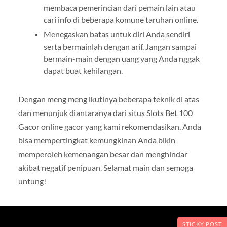
membaca pemerincian dari pemain lain atau
cari info di beberapa komune taruhan online.
Menegaskan batas untuk diri Anda sendiri
serta bermainlah dengan arif. Jangan sampai
bermain-main dengan uang yang Anda nggak
dapat buat kehilangan.
Dengan meng meng ikutinya beberapa teknik di atas
dan menunjuk diantaranya dari situs Slots Bet 100
Gacor online gacor yang kami rekomendasikan, Anda
bisa mempertingkat kemungkinan Anda bikin
memperoleh kemenangan besar dan menghindar
akibat negatif penipuan. Selamat main dan semoga
untung!
STICKY POST