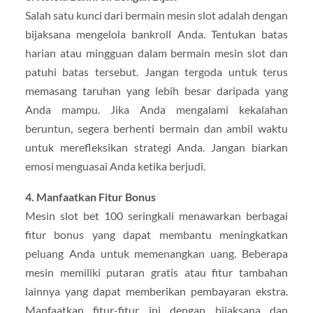
Salah satu kunci dari bermain mesin slot adalah dengan
bijaksana mengelola bankroll Anda. Tentukan batas
harian atau mingguan dalam bermain mesin slot dan
patuhi batas tersebut. Jangan tergoda untuk terus
memasang taruhan yang lebih besar daripada yang
Anda mampu. Jika Anda mengalami kekalahan
beruntun, segera berhenti bermain dan ambil waktu
untuk merefleksikan strategi Anda. Jangan biarkan
emosi menguasai Anda ketika berjudi.
4. Manfaatkan Fitur Bonus
Mesin slot bet 100 seringkali menawarkan berbagai
fitur bonus yang dapat membantu meningkatkan
peluang Anda untuk memenangkan uang. Beberapa
mesin memiliki putaran gratis atau fitur tambahan
lainnya yang dapat memberikan pembayaran ekstra.
Manfaatkan fitur-fitur ini dengan bijaksana dan