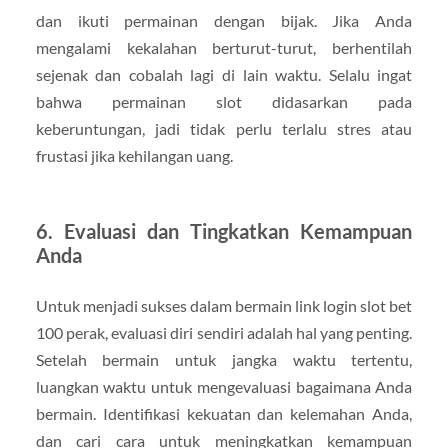
dan ikuti permainan dengan bijak. Jika Anda
mengalami kekalahan berturut-turut, berhentilah
sejenak dan cobalah lagi di lain waktu. Selalu ingat
bahwa permainan slot didasarkan pada
keberuntungan, jadi tidak perlu terlalu stres atau
frustasi jika kehilangan uang.
6. Evaluasi dan Tingkatkan Kemampuan
Anda
Untuk menjadi sukses dalam bermain link login slot bet
100 perak, evaluasi diri sendiri adalah hal yang penting.
Setelah bermain untuk jangka waktu tertentu,
luangkan waktu untuk mengevaluasi bagaimana Anda
bermain. Identifikasi kekuatan dan kelemahan Anda,
dan cari cara untuk meningkatkan kemampuan