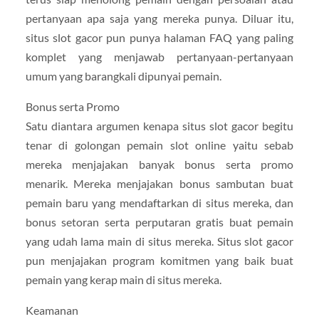
pertanyaan apa saja yang mereka punya. Diluar itu,
situs slot gacor pun punya halaman FAQ yang paling
komplet yang menjawab pertanyaan-pertanyaan
umum yang barangkali dipunyai pemain.
Bonus serta Promo
Satu diantara argumen kenapa situs slot gacor begitu
tenar di golongan pemain slot online yaitu sebab
mereka menjajakan banyak bonus serta promo
menarik. Mereka menjajakan bonus sambutan buat
pemain baru yang mendaftarkan di situs mereka, dan
bonus setoran serta perputaran gratis buat pemain
yang udah lama main di situs mereka. Situs slot gacor
pun menjajakan program komitmen yang baik buat
pemain yang kerap main di situs mereka.
Keamanan