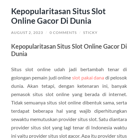
Kepopularitasan Situs Slot
Online Gacor Di Dunia
AUGUST 2, 2023
/
0 COMMENTS
/
STICKY
Kepopularitasan Situs Slot Online Gacor Di
Dunia
Situs slot online udah jadi bertambah tenar di
golongan pemain judi online
slot pakai dana
di pelosok
dunia. Akan tetapi, dengan ketenaran ini, banyak
pemasok situs slot online yang berada di internet.
Tidak semuanya situs slot online dibentuk sama, serta
terdapat beberapa hal yang wajib diperhitungkan
sewaktu memutuskan provider situs slot. Satu diantara
provider situs slot yang lagi tenar di Indonesia waktu
ini yaitu provider situs slot gacor. Apa itu provider situs