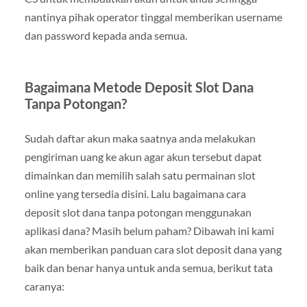
nantinya pihak operator tinggal memberikan username
dan password kepada anda semua.
Bagaimana Metode Deposit Slot Dana
Tanpa Potongan?
Sudah daftar akun maka saatnya anda melakukan
pengiriman uang ke akun agar akun tersebut dapat
dimainkan dan memilih salah satu permainan slot
online yang tersedia disini. Lalu bagaimana cara
deposit slot dana tanpa potongan menggunakan
aplikasi dana? Masih belum paham? Dibawah ini kami
akan memberikan panduan cara slot deposit dana yang
baik dan benar hanya untuk anda semua, berikut tata
caranya: