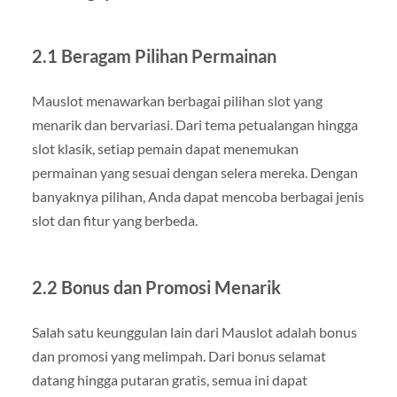
2.1 Beragam Pilihan Permainan
Mauslot menawarkan berbagai pilihan slot yang
menarik dan bervariasi. Dari tema petualangan hingga
slot klasik, setiap pemain dapat menemukan
permainan yang sesuai dengan selera mereka. Dengan
banyaknya pilihan, Anda dapat mencoba berbagai jenis
slot dan fitur yang berbeda.
2.2 Bonus dan Promosi Menarik
Salah satu keunggulan lain dari Mauslot adalah bonus
dan promosi yang melimpah. Dari bonus selamat
datang hingga putaran gratis, semua ini dapat