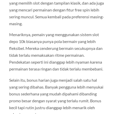
yang memilih slot dengan tampilan klasik, dan ada juga
yang mencari permainan dengan fitur free spin lebih
sering muncul. Semua kembali pada preferensi masing-
masing.
Menariknya, pemain yang menggunakan sistem slot
depo 10k biasanya punya pola bermain yang lebih
fleksibel. Mereka cenderung bermain secukupnya dan
tidak terlalu memaksakan ritme permainan.
Pendekatan seperti ini dianggap lebih nyaman karena
permainan terasa ringan dan tidak terlalu membebani.
Selain itu, bonus harian juga menjadi salah satu hal
yang sering dibahas. Banyak pengguna lebih menyukai
bonus sederhana yang mudah dipahami dibanding
promo besar dengan syarat yang terlalu rumit. Bonus
kecil tapi rutin justru dianggap lebih menarik oleh