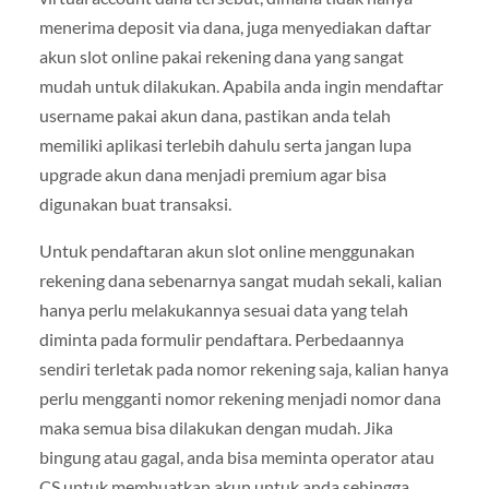
menerima deposit via dana, juga menyediakan daftar
akun slot online pakai rekening dana yang sangat
mudah untuk dilakukan. Apabila anda ingin mendaftar
username pakai akun dana, pastikan anda telah
memiliki aplikasi terlebih dahulu serta jangan lupa
upgrade akun dana menjadi premium agar bisa
digunakan buat transaksi.
Untuk pendaftaran akun slot online menggunakan
rekening dana sebenarnya sangat mudah sekali, kalian
hanya perlu melakukannya sesuai data yang telah
diminta pada formulir pendaftara. Perbedaannya
sendiri terletak pada nomor rekening saja, kalian hanya
perlu mengganti nomor rekening menjadi nomor dana
maka semua bisa dilakukan dengan mudah. Jika
bingung atau gagal, anda bisa meminta operator atau
CS untuk membuatkan akun untuk anda sehingga