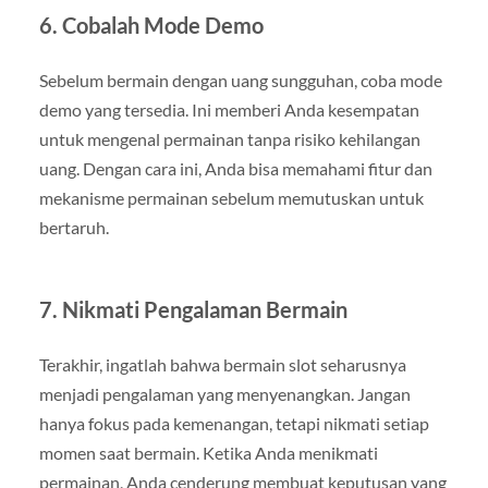
6. Cobalah Mode Demo
Sebelum bermain dengan uang sungguhan, coba mode
demo yang tersedia. Ini memberi Anda kesempatan
untuk mengenal permainan tanpa risiko kehilangan
uang. Dengan cara ini, Anda bisa memahami fitur dan
mekanisme permainan sebelum memutuskan untuk
bertaruh.
7. Nikmati Pengalaman Bermain
Terakhir, ingatlah bahwa bermain slot seharusnya
menjadi pengalaman yang menyenangkan. Jangan
hanya fokus pada kemenangan, tetapi nikmati setiap
momen saat bermain. Ketika Anda menikmati
permainan, Anda cenderung membuat keputusan yang