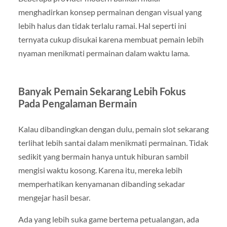
menghadirkan konsep permainan dengan visual yang
lebih halus dan tidak terlalu ramai. Hal seperti ini
ternyata cukup disukai karena membuat pemain lebih
nyaman menikmati permainan dalam waktu lama.
Banyak Pemain Sekarang Lebih Fokus
Pada Pengalaman Bermain
Kalau dibandingkan dengan dulu, pemain slot sekarang
terlihat lebih santai dalam menikmati permainan. Tidak
sedikit yang bermain hanya untuk hiburan sambil
mengisi waktu kosong. Karena itu, mereka lebih
memperhatikan kenyamanan dibanding sekadar
mengejar hasil besar.
Ada yang lebih suka game bertema petualangan, ada