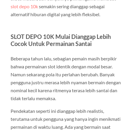
slot depo 10k
semakin sering dianggap sebagai
alternatif hiburan digital yang lebih fleksibel.
SLOT DEPO 10K Mulai Dianggap Lebih
Cocok Untuk Permainan Santai
Beberapa tahun lalu, sebagian pemain masih berpikir
bahwa permainan slot identik dengan modal besar.
Namun sekarang pola itu perlahan berubah. Banyak
pengguna justru merasa lebih nyaman bermain dengan
nominal kecil karena ritmenya terasa lebih santai dan
tidak terlalu memaksa.
Pendekatan seperti ini dianggap lebih realistis,
terutama untuk pengguna yang hanya ingin menikmati
permainan di waktu luang. Ada yang bermain saat