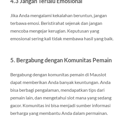
4.3 Jangan Terlalu Emosional
Jika Anda mengalami kekalahan beruntun, jangan
terbawa emosi. Beristirahat sejenak dan jangan
mencoba mengejar kerugian. Keputusan yang
emosional sering kali tidak membawa hasil yang baik.
5. Bergabung dengan Komunitas Pemain
Bergabung dengan komunitas pemain di Mauslot
dapat memberikan Anda banyak keuntungan. Anda
bisa berbagi pengalaman, mendapatkan tips dari
pemain lain, dan mengetahui slot mana yang sedang
gacor. Komunitas ini bisa menjadi sumber informasi
berharga yang membantu Anda dalam permainan.