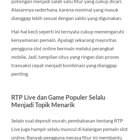
potongan menjadi salah satu fitur yang cukup dicari.
Alasannya sederhana, karena nominal yang masuk
dianggap lebih sesuai dengan saldo yang digunakan.
Hal-hal kecil seperti ini ternyata cukup memengaruhi
kenyamanan pemain. Apalagi sekarang mayoritas
pengguna slot online bermain melalui perangkat
mobile. Jadi, tampilan situs yang ringan dan proses
transaksi cepat menjadi kombinasi yang dianggap
penting.
RTP Live dan Game Populer Selalu
Menjadi Topik Menarik
Selain soal deposit murah, pembahasan tentang RTP
Live juga hampir selalu muncul di kalangan pemain slot
online. Banyak pengguna merasa fitur ini membantu