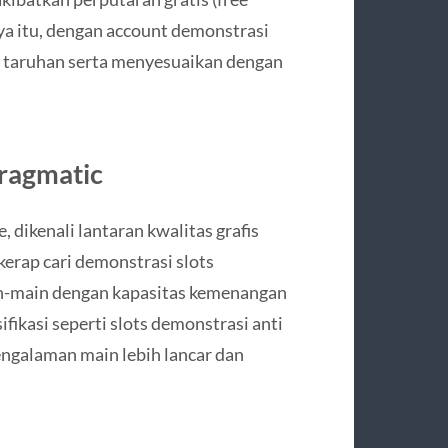
a itu, dengan account demonstrasi
m taruhan serta menyesuaikan dengan
Pragmatic
 dikenali lantaran kwalitas grafis
erap cari demonstrasi slots
n-main dengan kapasitas kemenangan
ikasi seperti slots demonstrasi anti
pengalaman main lebih lancar dan