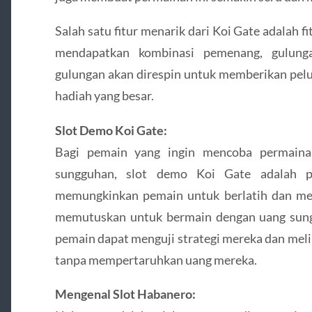
Salah satu fitur menarik dari Koi Gate adalah fi
mendapatkan kombinasi pemenang, gulun
gulungan akan direspin untuk memberikan pel
hadiah yang besar.
Slot Demo Koi Gate:
Bagi pemain yang ingin mencoba permaina
sungguhan, slot demo Koi Gate adalah pi
memungkinkan pemain untuk berlatih dan m
memutuskan untuk bermain dengan uang sung
pemain dapat menguji strategi mereka dan meli
tanpa mempertaruhkan uang mereka.
Mengenal Slot Habanero: