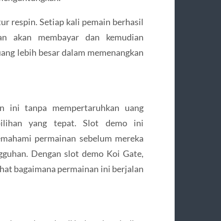
tur respin. Setiap kali pemain berhasil
gan akan membayar dan kemudian
uang lebih besar dalam memenangkan
n ini tanpa mempertaruhkan uang
lihan yang tepat. Slot demo ini
emahami permainan sebelum mereka
guhan. Dengan slot demo Koi Gate,
hat bagaimana permainan ini berjalan