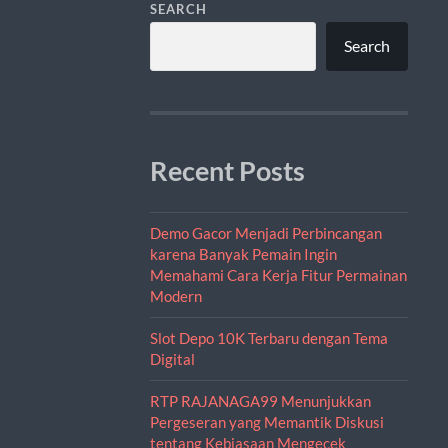
SEARCH
Search
Recent Posts
Demo Gacor Menjadi Perbincangan
karena Banyak Pemain Ingin
Memahami Cara Kerja Fitur Permainan
Modern
Slot Depo 10K Terbaru dengan Tema
Digital
RTP RAJANAGA99 Menunjukkan
Pergeseran yang Memantik Diskusi
tentang Kebiasaan Mengecek