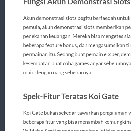
Fungsi Akun Demonstrasi Slots
Akun demonstrasi slots begitu berfaedah untuk
pemula, akun demonstrasi slots memberikan pel
penekanan keuangan. Mereka bisa mengetes sias
beberapa feature bonus, dan mengasumsikan tin
permainan itu. Sedang buat pemain eksper, dem
kesempatan buat coba games anyar sebelumny
main dengan uang sebenarnya.
Spek-Fitur Teratas Koi Gate
Koi Gate bukan sekedar tawarkan pengalaman vi
beberapa fitur yang bisa menambah kemungkina
Wild dan Scatter pada permainan ini bisa menga