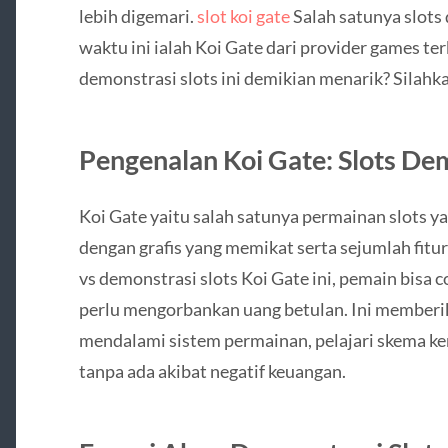
lebih digemari.
slot koi gate
Salah satunya slots
waktu ini ialah Koi Gate dari provider games te
demonstrasi slots ini demikian menarik? Silahka
Pengenalan Koi Gate: Slots De
Koi Gate yaitu salah satunya permainan slots y
dengan grafis yang memikat serta sejumlah fit
vs demonstrasi slots Koi Gate ini, pemain bisa
perlu mengorbankan uang betulan. Ini memberi
mendalami sistem permainan, pelajari skema ke
tanpa ada akibat negatif keuangan.