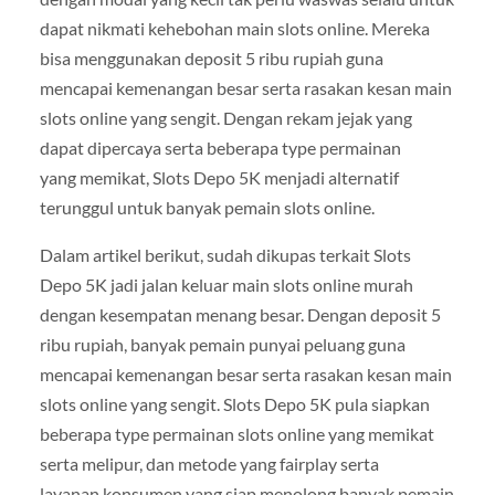
dapat nikmati kehebohan main slots online. Mereka
bisa menggunakan deposit 5 ribu rupiah guna
mencapai kemenangan besar serta rasakan kesan main
slots online yang sengit. Dengan rekam jejak yang
dapat dipercaya serta beberapa type permainan
yang memikat, Slots Depo 5K menjadi alternatif
terunggul untuk banyak pemain slots online.
Dalam artikel berikut, sudah dikupas terkait Slots
Depo 5K jadi jalan keluar main slots online murah
dengan kesempatan menang besar. Dengan deposit 5
ribu rupiah, banyak pemain punyai peluang guna
mencapai kemenangan besar serta rasakan kesan main
slots online yang sengit. Slots Depo 5K pula siapkan
beberapa type permainan slots online yang memikat
serta melipur, dan metode yang fairplay serta
layanan konsumen yang siap menolong banyak pemain