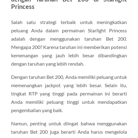
Princess
Salah satu strategi terbaik untuk meningkatkan
peluang Anda dalam permainan Starlight Princess
adalah dengan menggunakan taruhan Bet 200.
Mengapa 200? Karena taruhan ini memberikan potensi
kemenangan yang jauh lebih besar dibandingkan
dengan taruhan yang lebih rendah.
Dengan taruhan Bet 200, Anda memiliki peluang untuk
memenangkan jackpot yang lebih besar. Selain itu,
tingkat RTP yang tinggi pada permainan ini berarti
Anda memiliki peluang tinggi untuk mendapatkan
pengembalian yang baik.
Namun, penting untuk diingat bahwa menggunakan
taruhan Bet 200 juga berarti Anda harus mengelola