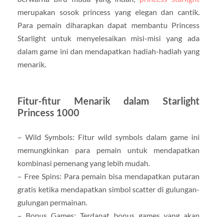
merupakan sosok princess yang elegan dan cantik.
Para pemain diharapkan dapat membantu Princess
Starlight untuk menyelesaikan misi-misi yang ada
dalam game ini dan mendapatkan hadiah-hadiah yang
menarik.
Fitur-fitur Menarik dalam Starlight
Princess 1000
– Wild Symbols: Fitur wild symbols dalam game ini
memungkinkan para pemain untuk mendapatkan
kombinasi pemenang yang lebih mudah.
– Free Spins: Para pemain bisa mendapatkan putaran
gratis ketika mendapatkan simbol scatter di gulungan-
gulungan permainan.
– Bonus Games: Terdapat bonus games yang akan