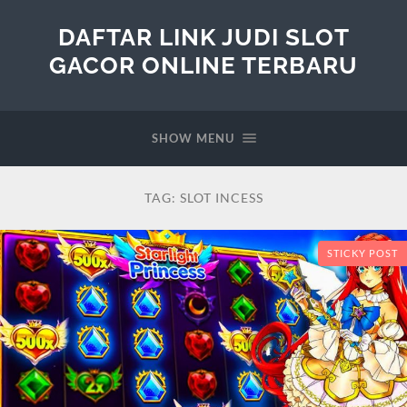
DAFTAR LINK JUDI SLOT
GACOR ONLINE TERBARU
SHOW MENU
TAG:
SLOT INCESS
STICKY POST