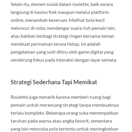
Selain itu, elemen sosial dalam roulette, baik secara
langsung di kasino fisik maupun melalui platform
online, menambah keseruan. Melihat bola kecil
meluncur di roda, mendengar suara riuh pemain lain,
atau bahkan berbagi strategi ringan bersama teman
membuat permainan terasa hidup. Ini adalah
pengalaman yang sulit ditiru oleh game digital yang
cenderung fokus pada interaksi dengan layar semata.
Strategi Sederhana Tapi Memikat
Roulette juga menarik karena memberi ruang bagi
pemain untuk merancang strategi tanpa membuatnya
terlalu kompleks. Beberapa orang suka menempatkan
taruhan pada warna atau angka favorit, sementara
yang lain mencoba pola tertentu untuk meningkatkan