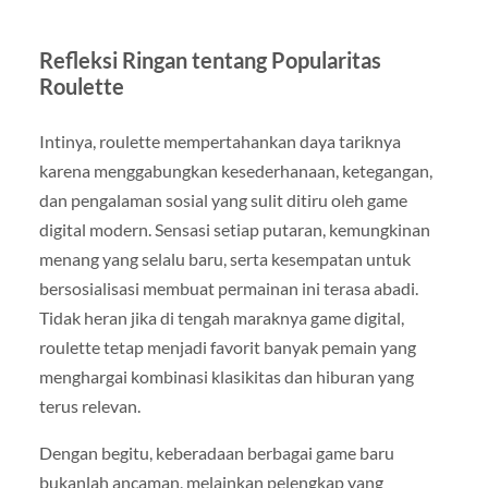
Refleksi Ringan tentang Popularitas
Roulette
Intinya, roulette mempertahankan daya tariknya
karena menggabungkan kesederhanaan, ketegangan,
dan pengalaman sosial yang sulit ditiru oleh game
digital modern. Sensasi setiap putaran, kemungkinan
menang yang selalu baru, serta kesempatan untuk
bersosialisasi membuat permainan ini terasa abadi.
Tidak heran jika di tengah maraknya game digital,
roulette tetap menjadi favorit banyak pemain yang
menghargai kombinasi klasikitas dan hiburan yang
terus relevan.
Dengan begitu, keberadaan berbagai game baru
bukanlah ancaman, melainkan pelengkap yang