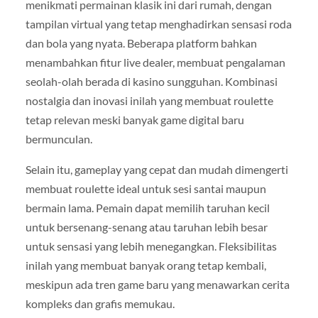
menikmati permainan klasik ini dari rumah, dengan
tampilan virtual yang tetap menghadirkan sensasi roda
dan bola yang nyata. Beberapa platform bahkan
menambahkan fitur live dealer, membuat pengalaman
seolah-olah berada di kasino sungguhan. Kombinasi
nostalgia dan inovasi inilah yang membuat roulette
tetap relevan meski banyak game digital baru
bermunculan.
Selain itu, gameplay yang cepat dan mudah dimengerti
membuat roulette ideal untuk sesi santai maupun
bermain lama. Pemain dapat memilih taruhan kecil
untuk bersenang-senang atau taruhan lebih besar
untuk sensasi yang lebih menegangkan. Fleksibilitas
inilah yang membuat banyak orang tetap kembali,
meskipun ada tren game baru yang menawarkan cerita
kompleks dan grafis memukau.