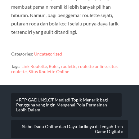
membuat pemain memiliki lebih banyak pilihan
hiburan. Namun, bagi penggemar roulette sejati,
putaran roda dan bola kecil selalu punya daya tarik
tersendiri yang sulit ditandingi.
Categories:
Uncategorized
Tags:
Link Roulette
,
Rolet
,
roulette
,
roulette online
,
situs
roulette
,
Situs Roulette Online
« RTP GADUNSLOT Menjadi Topik Menarik bagi
Pengguna yang Ingin Mengenal Pola Permainan
Lebih Dalam
Sicbo Dadu Online dan Daya Tariknya di Tengah Tren
Game Digital »