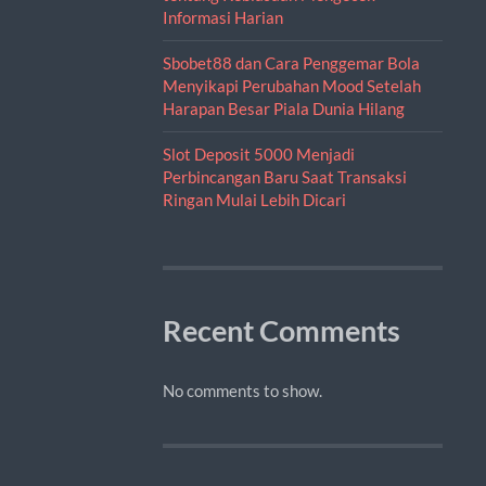
Informasi Harian
Sbobet88 dan Cara Penggemar Bola
Menyikapi Perubahan Mood Setelah
Harapan Besar Piala Dunia Hilang
Slot Deposit 5000 Menjadi
Perbincangan Baru Saat Transaksi
Ringan Mulai Lebih Dicari
Recent Comments
No comments to show.