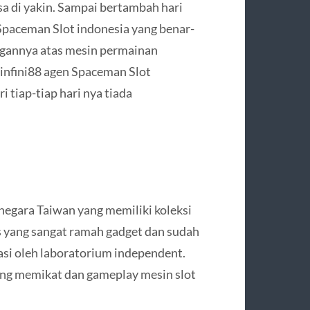
a di yakin. Sampai bertambah hari
Spaceman Slot indonesia yang benar-
gannya atas mesin permainan
 infini88 agen Spaceman Slot
 tiap-tiap hari nya tiada
negara Taiwan yang memiliki koleksi
s yang sangat ramah gadget dan sudah
kasi oleh laboratorium independent.
ang memikat dan gameplay mesin slot