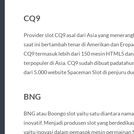
CQ9
Provider slot CQ9 asal dari Asia yang meneran
saat ini bertambah tenar di Amerikan dan Erop
CQ9 termasuk lebih dari 150 mesin HTML5 dan 
terpopuler di Asia. CQ9 sudah dibuat padatahun 
dari 5.000 website Spaceman Slot di penjuru du
BNG
BNG atau Boongo slot yaitu satu diantara nama
inovatif. Menjadi produsen slot yang berdedikasi
yaitu inovasi dalam pemasok mesin permainan 