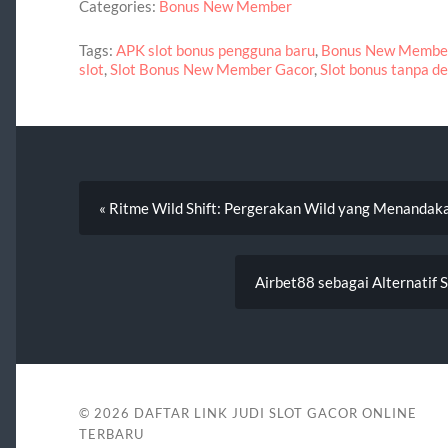
Categories:
Bonus New Member
Tags:
APK slot bonus pengguna baru
,
Bonus New Member
slot
,
Slot Bonus New Member Gacor
,
Slot bonus tanpa de
« Ritme Wild Shift: Pergerakan Wild yang Menandak
Airbet88 sebagai Alternatif S
© 2026
DAFTAR LINK JUDI SLOT GACOR ONLINE
TERBARU