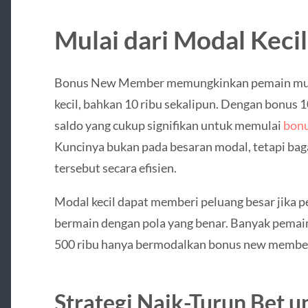
Mulai dari Modal Kecil:
Bonus New Member memungkinkan pemain mula
kecil, bahkan 10 ribu sekalipun. Dengan bonus 
saldo yang cukup signifikan untuk memulai
bon
Kuncinya bukan pada besaran modal, tetapi b
tersebut secara efisien.
Modal kecil dapat memberi peluang besar jika 
bermain dengan pola yang benar. Banyak pemain
500 ribu hanya bermodalkan bonus new membe
Strategi Naik-Turun Bet 