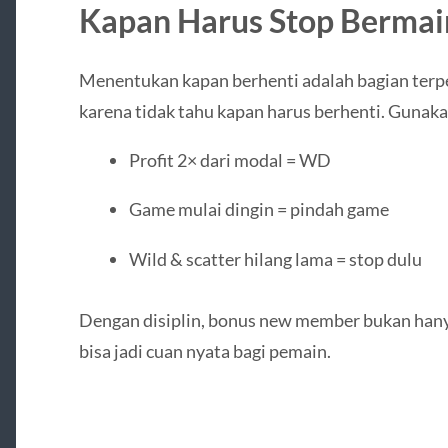
Kapan Harus Stop Bermai
Menentukan kapan berhenti adalah bagian ter
karena tidak tahu kapan harus berhenti. Gunak
Profit 2× dari modal = WD
Game mulai dingin = pindah game
Wild & scatter hilang lama = stop dulu
Dengan disiplin, bonus new member bukan hany
bisa jadi cuan nyata bagi pemain.