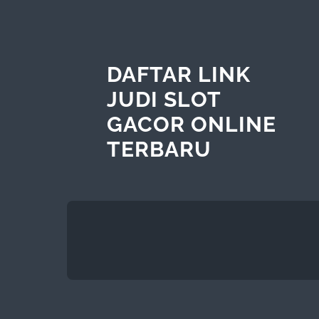
DAFTAR LINK
JUDI SLOT
GACOR ONLINE
TERBARU