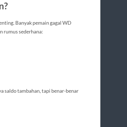
n?
penting. Banyak pemain gagal WD
an rumus sederhana:
a saldo tambahan, tapi benar-benar