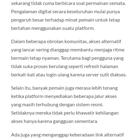
sekarang tidak cuma berbicara soal permainan semata.
Pengalaman digital secara keseluruhan mulai punya
pengaruh besar terhadap minat pemain untuk tetap
bertahan menggunakan suatu platform.
Dalam beberapa obrolan komunitas, akses alternatif
yang lancar sering dianggap membantu menjaga ritme
bermain tetap nyaman. Terutama bagi pengguna yang
tidak suka proses berulang seperti refresh halaman
berkali-kali atau login ulang karena server sulit diakses.
Selain itu, banyak pemain juga merasa lebih tenang
ketika platform menyediakan beberapa jalur akses
yang masih terhubung dengan sistem resmi.
Setidaknya mereka tidak perlu khawatir kehilangan
akses hanya karena gangguan sementara.
Ada juga yang menganggap keberadaan link alternatif