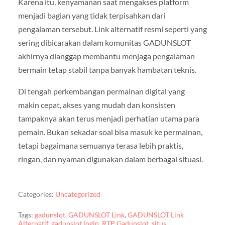
Karena itu, kenyamanan saat mengakses platform
menjadi bagian yang tidak terpisahkan dari
pengalaman tersebut. Link alternatif resmi seperti yang
sering dibicarakan dalam komunitas GADUNSLOT
akhirnya dianggap membantu menjaga pengalaman
bermain tetap stabil tanpa banyak hambatan teknis.
Di tengah perkembangan permainan digital yang
makin cepat, akses yang mudah dan konsisten
tampaknya akan terus menjadi perhatian utama para
pemain. Bukan sekadar soal bisa masuk ke permainan,
tetapi bagaimana semuanya terasa lebih praktis,
ringan, dan nyaman digunakan dalam berbagai situasi.
Categories:
Uncategorized
Tags:
gadunslot
,
GADUNSLOT Link
,
GADUNSLOT Link
Alternatif
,
gadunslot login
,
RTP Gadunslot
,
situs