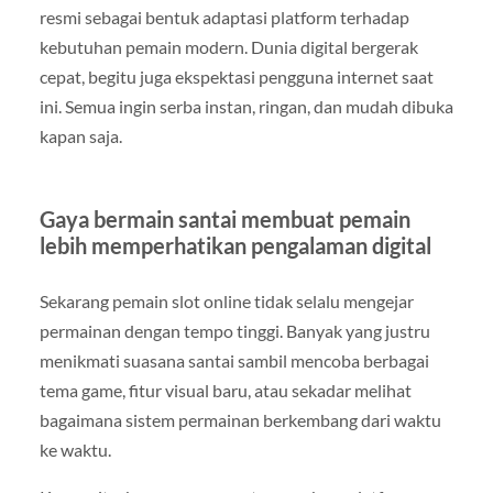
resmi sebagai bentuk adaptasi platform terhadap
kebutuhan pemain modern. Dunia digital bergerak
cepat, begitu juga ekspektasi pengguna internet saat
ini. Semua ingin serba instan, ringan, dan mudah dibuka
kapan saja.
Gaya bermain santai membuat pemain
lebih memperhatikan pengalaman digital
Sekarang pemain slot online tidak selalu mengejar
permainan dengan tempo tinggi. Banyak yang justru
menikmati suasana santai sambil mencoba berbagai
tema game, fitur visual baru, atau sekadar melihat
bagaimana sistem permainan berkembang dari waktu
ke waktu.