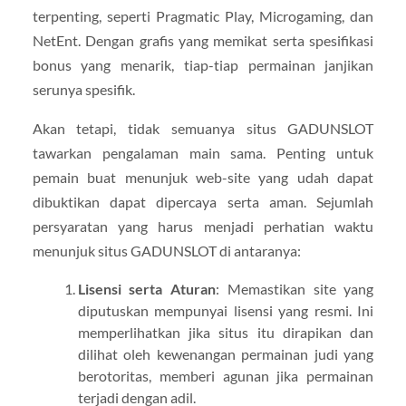
terpenting, seperti Pragmatic Play, Microgaming, dan
NetEnt. Dengan grafis yang memikat serta spesifikasi
bonus yang menarik, tiap-tiap permainan janjikan
serunya spesifik.
Akan tetapi, tidak semuanya situs GADUNSLOT
tawarkan pengalaman main sama. Penting untuk
pemain buat menunjuk web-site yang udah dapat
dibuktikan dapat dipercaya serta aman. Sejumlah
persyaratan yang harus menjadi perhatian waktu
menunjuk situs GADUNSLOT di antaranya:
Lisensi serta Aturan
: Memastikan site yang
diputuskan mempunyai lisensi yang resmi. Ini
memperlihatkan jika situs itu dirapikan dan
dilihat oleh kewenangan permainan judi yang
berotoritas, memberi agunan jika permainan
terjadi dengan adil.