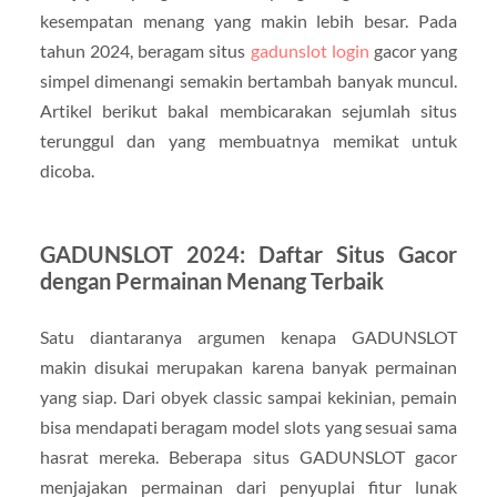
kesempatan menang yang makin lebih besar. Pada
tahun 2024, beragam situs
gadunslot login
gacor yang
simpel dimenangi semakin bertambah banyak muncul.
Artikel berikut bakal membicarakan sejumlah situs
terunggul dan yang membuatnya memikat untuk
dicoba.
GADUNSLOT 2024: Daftar Situs Gacor
dengan Permainan Menang Terbaik
Satu diantaranya argumen kenapa GADUNSLOT
makin disukai merupakan karena banyak permainan
yang siap. Dari obyek classic sampai kekinian, pemain
bisa mendapati beragam model slots yang sesuai sama
hasrat mereka. Beberapa situs GADUNSLOT gacor
menjajakan permainan dari penyuplai fitur lunak