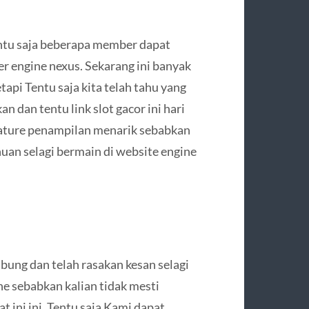
entu saja beberapa member dapat
engine nexus. Sekarang ini banyak
etapi Tentu saja kita telah tahu yang
dan tentu link slot gacor ini hari
eature penampilan menarik sebabkan
an selagi bermain di website engine
bung dan telah rasakan kesan selagi
e sebabkan kalian tidak mesti
t ini ini. Tentu saja Kami dapat