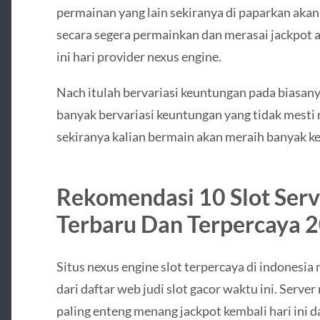
permainan yang lain sekiranya di paparkan akan
secara segera permainkan dan merasai jackpot an
ini hari provider nexus engine.
Nach itulah bervariasi keuntungan pada biasany
banyak bervariasi keuntungan yang tidak mest
sekiranya kalian bermain akan meraih banyak 
Rekomendasi 10 Slot Serv
Terbaru Dan Terpercaya 
Situs nexus engine slot terpercaya di indonesi
dari daftar web judi slot gacor waktu ini. Server
paling enteng menang jackpot kembali hari ini 