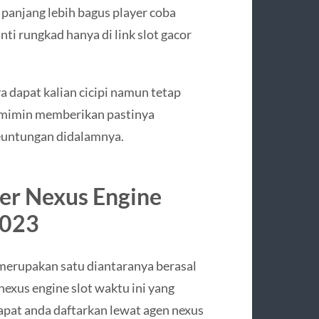
 panjang lebih bagus player coba
ti rungkad hanya di link slot gacor
a dapat kalian cicipi namun tetap
i mimin memberikan pastinya
keuntungan didalamnya.
er Nexus Engine
2023
a merupakan satu diantaranya berasal
 nexus engine slot waktu ini yang
dapat anda daftarkan lewat agen nexus