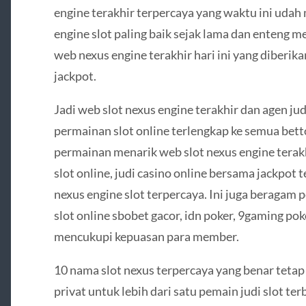
engine terakhir terpercaya yang waktu ini udah
engine slot paling baik sejak lama dan enteng 
web nexus engine terakhir hari ini yang diberik
jackpot.
Jadi web slot nexus engine terakhir dan agen ju
permainan slot online terlengkap ke semua bet
permainan menarik web slot nexus engine terakhi
slot online, judi casino online bersama jackpot 
nexus engine slot terpercaya. Ini juga beragam
slot online sbobet gacor, idn poker, 9gaming po
mencukupi kepuasan para member.
10 nama slot nexus terpercaya yang benar tetap
privat untuk lebih dari satu pemain judi slot te