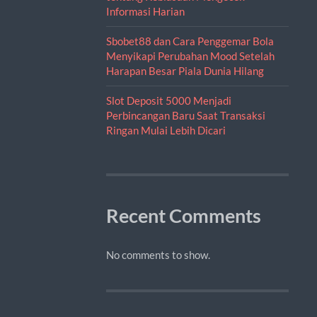
Informasi Harian
Sbobet88 dan Cara Penggemar Bola
Menyikapi Perubahan Mood Setelah
Harapan Besar Piala Dunia Hilang
Slot Deposit 5000 Menjadi
Perbincangan Baru Saat Transaksi
Ringan Mulai Lebih Dicari
Recent Comments
No comments to show.