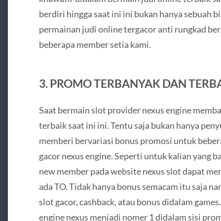
berdiri hingga saat ini ini bukan hanya sebuah b
permainan judi online tergacor anti rungkad b
beberapa member setia kami.
3. PROMO TERBANYAK DAN TERBAI
Saat bermain slot provider nexus engine memb
terbaik saat ini ini. Tentu saja bukan hanya pe
memberi bervariasi bonus promosi untuk beberap
gacor nexus engine. Seperti untuk kalian yang 
new member pada website nexus slot dapat mer
ada TO. Tidak hanya bonus semacam itu saja na
slot gacor, cashback, atau bonus didalam games.
engine nexus menjadi nomer 1 didalam sisi prom