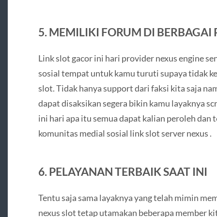
5. MEMILIKI FORUM DI BERBAGAI
Link slot gacor ini hari provider nexus engine 
sosial tempat untuk kamu turuti supaya tidak ke
slot. Tidak hanya support dari faksi kita saja 
dapat disaksikan segera bikin kamu layaknya scr
ini hari apa itu semua dapat kalian peroleh dan 
komunitas medial sosial link slot server nexus .
6. PELAYANAN TERBAIK SAAT INI
Tentu saja sama layaknya yang telah mimin mem
nexus slot tetap utamakan beberapa member kita