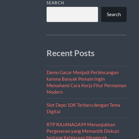
SEARCH
Search
Recent Posts
Demo Gacor Menjadi Perbincangan
karena Banyak Pemain Ingin
Memahami Cara Kerja Fitur Permainan
Modern
Slot Depo 10K Terbaru dengan Tema
Digital
RTP RAJANAGA99 Menunjukkan
Pergeseran yang Memantik Diskusi
tentang Kebiasaan Mengecek