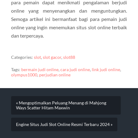
para pemain dapat menikmati pengalaman berjudi
online yang menyenangkan dan menguntungkan.
Semoga artikel ini bermanfaat bagi para pemain judi
online yang ingin menemukan situs slot online terbaik
dan terpercaya.
Categories:
slot
,
slot gacor
,
slot88
Tags:
bermain judi online
,
cara judi online
,
link judi online
,
olympus1000
,
perjudian online
« Mengoptimalkan Peluang Menang di Mahjong
Ways Scatter Hitam Maxwin
Engine Situs Judi Slot Online Resmi Terbaru 2024 »