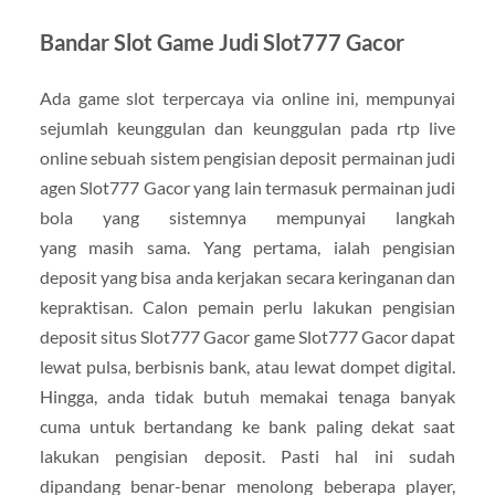
Bandar Slot Game Judi Slot777 Gacor
Ada game slot terpercaya via online ini, mempunyai
sejumlah keunggulan dan keunggulan pada rtp live
online sebuah sistem pengisian deposit permainan judi
agen Slot777 Gacor yang lain termasuk permainan judi
bola yang sistemnya mempunyai langkah
yang masih sama. Yang pertama, ialah pengisian
deposit yang bisa anda kerjakan secara keringanan dan
kepraktisan. Calon pemain perlu lakukan pengisian
deposit situs Slot777 Gacor game Slot777 Gacor dapat
lewat pulsa, berbisnis bank, atau lewat dompet digital.
Hingga, anda tidak butuh memakai tenaga banyak
cuma untuk bertandang ke bank paling dekat saat
lakukan pengisian deposit. Pasti hal ini sudah
dipandang benar-benar menolong beberapa player,