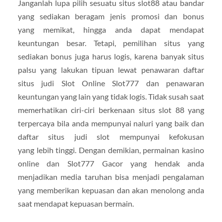
Janganlah lupa pilih sesuatu situs slot88 atau bandar
yang sediakan beragam jenis promosi dan bonus
yang memikat, hingga anda dapat mendapat
keuntungan besar. Tetapi, pemilihan situs yang
sediakan bonus juga harus logis, karena banyak situs
palsu yang lakukan tipuan lewat penawaran daftar
situs judi Slot Online Slot777 dan penawaran
keuntungan yang lain yang tidak logis. Tidak susah saat
memerhatikan ciri-ciri berkenaan situs slot 88 yang
terpercaya bila anda mempunyai naluri yang baik dan
daftar situs judi slot mempunyai kefokusan
yang lebih tinggi. Dengan demikian, permainan kasino
online dan Slot777 Gacor yang hendak anda
menjadikan media taruhan bisa menjadi pengalaman
yang memberikan kepuasan dan akan menolong anda
saat mendapat kepuasan bermain.