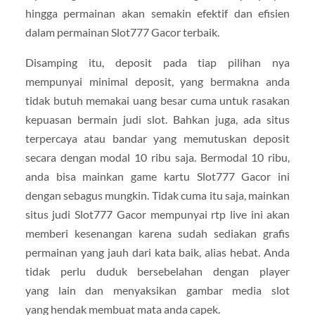
hingga permainan akan semakin efektif dan efisien
dalam permainan Slot777 Gacor terbaik.
Disamping itu, deposit pada tiap pilihan nya
mempunyai minimal deposit, yang bermakna anda
tidak butuh memakai uang besar cuma untuk rasakan
kepuasan bermain judi slot. Bahkan juga, ada situs
terpercaya atau bandar yang memutuskan deposit
secara dengan modal 10 ribu saja. Bermodal 10 ribu,
anda bisa mainkan game kartu Slot777 Gacor ini
dengan sebagus mungkin. Tidak cuma itu saja, mainkan
situs judi Slot777 Gacor mempunyai rtp live ini akan
memberi kesenangan karena sudah sediakan grafis
permainan yang jauh dari kata baik, alias hebat. Anda
tidak perlu duduk bersebelahan dengan player
yang lain dan menyaksikan gambar media slot
yang hendak membuat mata anda capek.