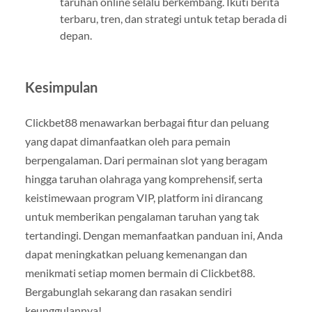
taruhan online selalu berkembang. Ikuti berita
terbaru, tren, dan strategi untuk tetap berada di
depan.
Kesimpulan
Clickbet88 menawarkan berbagai fitur dan peluang
yang dapat dimanfaatkan oleh para pemain
berpengalaman. Dari permainan slot yang beragam
hingga taruhan olahraga yang komprehensif, serta
keistimewaan program VIP, platform ini dirancang
untuk memberikan pengalaman taruhan yang tak
tertandingi. Dengan memanfaatkan panduan ini, Anda
dapat meningkatkan peluang kemenangan dan
menikmati setiap momen bermain di Clickbet88.
Bergabunglah sekarang dan rasakan sendiri
keunggulannya!