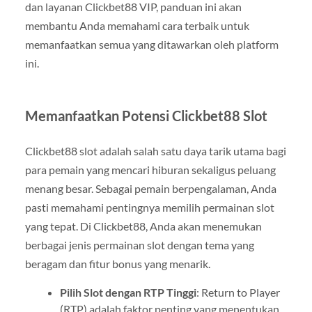
dan layanan Clickbet88 VIP, panduan ini akan
membantu Anda memahami cara terbaik untuk
memanfaatkan semua yang ditawarkan oleh platform
ini.
Memanfaatkan Potensi Clickbet88 Slot
Clickbet88 slot adalah salah satu daya tarik utama bagi
para pemain yang mencari hiburan sekaligus peluang
menang besar. Sebagai pemain berpengalaman, Anda
pasti memahami pentingnya memilih permainan slot
yang tepat. Di Clickbet88, Anda akan menemukan
berbagai jenis permainan slot dengan tema yang
beragam dan fitur bonus yang menarik.
Pilih Slot dengan RTP Tinggi
: Return to Player
(RTP) adalah faktor penting yang menentukan