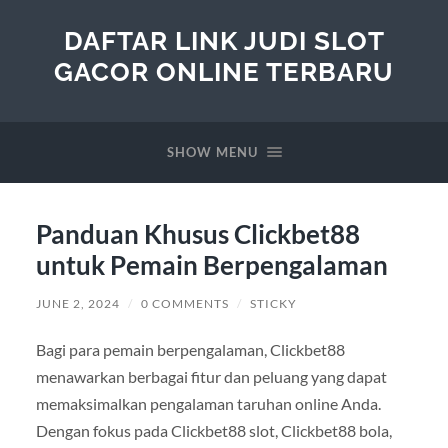
DAFTAR LINK JUDI SLOT
GACOR ONLINE TERBARU
SHOW MENU
Panduan Khusus Clickbet88
untuk Pemain Berpengalaman
JUNE 2, 2024
/
0 COMMENTS
/
STICKY
Bagi para pemain berpengalaman, Clickbet88
menawarkan berbagai fitur dan peluang yang dapat
memaksimalkan pengalaman taruhan online Anda.
Dengan fokus pada Clickbet88 slot, Clickbet88 bola,