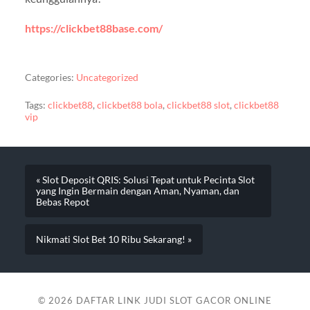
https://clickbet88base.com/
Categories:
Uncategorized
Tags:
clickbet88
,
clickbet88 bola
,
clickbet88 slot
,
clickbet88
vip
« Slot Deposit QRIS: Solusi Tepat untuk Pecinta Slot
yang Ingin Bermain dengan Aman, Nyaman, dan
Bebas Repot
Nikmati Slot Bet 10 Ribu Sekarang! »
© 2026
DAFTAR LINK JUDI SLOT GACOR ONLINE