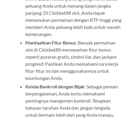
peluang Anda untuk menang dalam jangka
panjang. Di Clickbet88 slot, Anda dapat
menemukan permainan dengan RTP tinggi yang
memberi Anda peluang lebih baik untuk meraih
kemenangan.
Manfaatkan Fitur Bonus
: Banyak permainan
slot di Clickbet88 menawarkan fitur bonus
seperti putaran gratis, simbol liar, dan jackpot
progresif. Pastikan Anda memahami cara kerja
fitur-fitur ini dan menggunakannya untuk
keuntungan Anda.
Kelola Bankroll dengan Bijak
: Sebagai pemain
berpengalaman, Anda tentu memahami
pentingnya manajemen bankroll. Tetapkan
batasan taruhan Anda dan jangan tergoda
untuk bermain lebih dari yang Anda mampu.