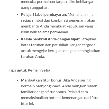
mencoba permainan tanpa risiko kehilangan
uang sungguhan.
Pelajari tabel pembayaran:
Memahami nilai
setiap simbol dan kombinasi pemenang akan
membantu Anda membuat keputusan yang
lebih baik selama permainan.
Kelola bankroll Anda dengan bijak:
Tetapkan
batas taruhan dan patuhilah. Jangan tergoda
untuk mengejar kerugian dengan meningkatkan
taruhan Anda.
Tips untuk Pemain Setia
Manfaatkan fitur bonus:
Jika Anda sering
bermain Mahjong Ways, Anda mungkin sudah
familiar dengan fitur bonus. Pelajari cara
memaksimalkan potensi kemenangan dari fitur-
fitur ini.