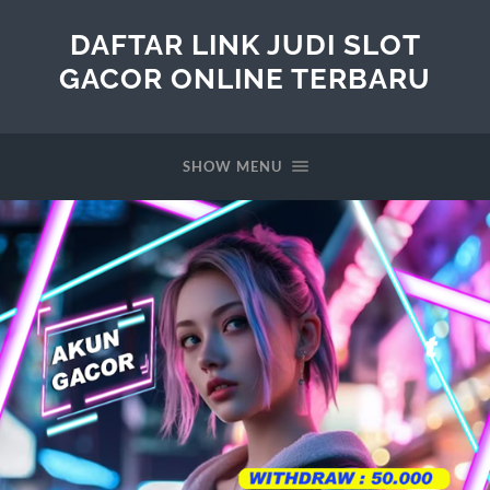
DAFTAR LINK JUDI SLOT
GACOR ONLINE TERBARU
SHOW MENU