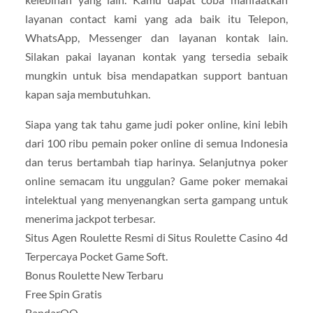
layanan contact kami yang ada baik itu Telepon,
WhatsApp, Messenger dan layanan kontak lain.
Silakan pakai layanan kontak yang tersedia sebaik
mungkin untuk bisa mendapatkan support bantuan
kapan saja membutuhkan.
Siapa yang tak tahu game judi poker online, kini lebih
dari 100 ribu pemain poker online di semua Indonesia
dan terus bertambah tiap harinya. Selanjutnya poker
online semacam itu unggulan? Game poker memakai
intelektual yang menyenangkan serta gampang untuk
menerima jackpot terbesar.
Situs Agen Roulette Resmi di Situs Roulette Casino 4d
Terpercaya Pocket Game Soft.
Bonus Roulette New Terbaru
Free Spin Gratis
BandarQQ