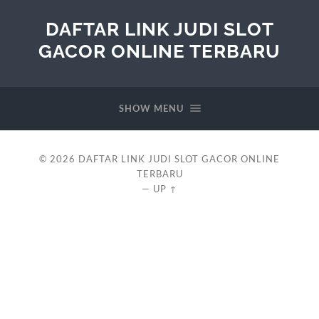
DAFTAR LINK JUDI SLOT
GACOR ONLINE TERBARU
SHOW MENU
© 2026
DAFTAR LINK JUDI SLOT GACOR ONLINE
TERBARU
—
UP ↑