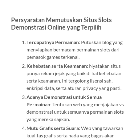
Persyaratan Memutuskan Situs Slots
Demonstrasi Online yang Terpilih
Terdapatnya Permainan
: Putuskan blog yang
menyiapkan bermacam permainan slots dari
pemasok games terkenal.
Kehebatan serta Keamanan
: Nyatakan situs
punya rekam jejak yang baik di hal kehebatan
serta keamanan. Ini tergolong lisensi sah,
enkripsi data, serta aturan privacy yang pasti.
Adanya Demonstrasi untuk Semua
Permainan
: Tentukan web yang menjajakan vs
demonstrasi untuk semuanya permainan slots
yang mereka sajikan.
Mutu Grafis serta Suara
: Web yang tawarkan
kualitas grafis serta nada yang bagus akan