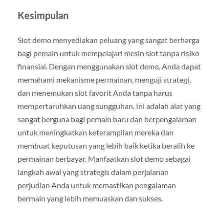
Kesimpulan
Slot demo menyediakan peluang yang sangat berharga
bagi pemain untuk mempelajari mesin slot tanpa risiko
finansial. Dengan menggunakan slot demo, Anda dapat
memahami mekanisme permainan, menguji strategi,
dan menemukan slot favorit Anda tanpa harus
mempertaruhkan uang sungguhan. Ini adalah alat yang
sangat berguna bagi pemain baru dan berpengalaman
untuk meningkatkan keterampilan mereka dan
membuat keputusan yang lebih baik ketika beralih ke
permainan berbayar. Manfaatkan slot demo sebagai
langkah awal yang strategis dalam perjalanan
perjudian Anda untuk memastikan pengalaman
bermain yang lebih memuaskan dan sukses.