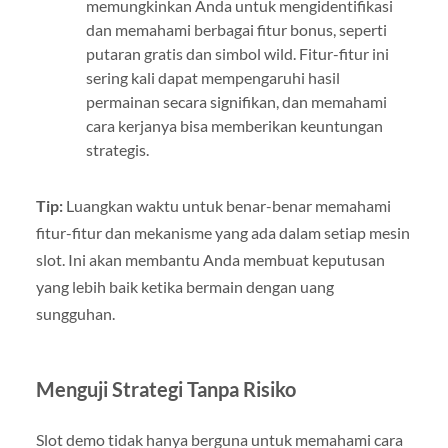
memungkinkan Anda untuk mengidentifikasi
dan memahami berbagai fitur bonus, seperti
putaran gratis dan simbol wild. Fitur-fitur ini
sering kali dapat mempengaruhi hasil
permainan secara signifikan, dan memahami
cara kerjanya bisa memberikan keuntungan
strategis.
Tip:
Luangkan waktu untuk benar-benar memahami
fitur-fitur dan mekanisme yang ada dalam setiap mesin
slot. Ini akan membantu Anda membuat keputusan
yang lebih baik ketika bermain dengan uang
sungguhan.
Menguji Strategi Tanpa Risiko
Slot demo tidak hanya berguna untuk memahami cara