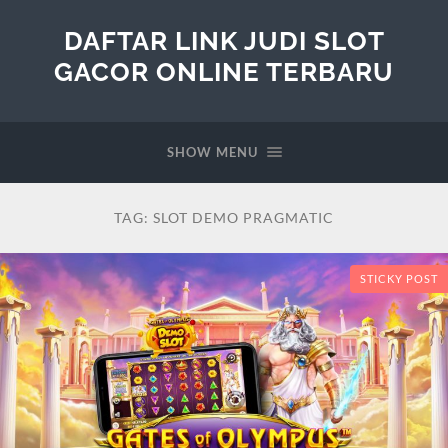
DAFTAR LINK JUDI SLOT
GACOR ONLINE TERBARU
SHOW MENU
TAG:
SLOT DEMO PRAGMATIC
STICKY POST