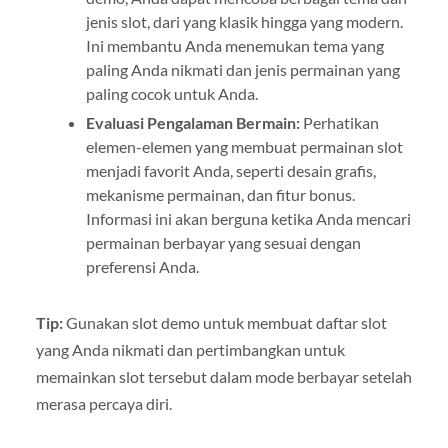
jenis slot, dari yang klasik hingga yang modern.
Ini membantu Anda menemukan tema yang
paling Anda nikmati dan jenis permainan yang
paling cocok untuk Anda.
Evaluasi Pengalaman Bermain:
Perhatikan
elemen-elemen yang membuat permainan slot
menjadi favorit Anda, seperti desain grafis,
mekanisme permainan, dan fitur bonus.
Informasi ini akan berguna ketika Anda mencari
permainan berbayar yang sesuai dengan
preferensi Anda.
Tip:
Gunakan slot demo untuk membuat daftar slot
yang Anda nikmati dan pertimbangkan untuk
memainkan slot tersebut dalam mode berbayar setelah
merasa percaya diri.