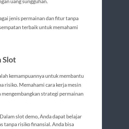
ngan uang sungguhan.
ai jenis permainan dan fitur tanpa
 kesempatan terbaik untuk memahami
 Slot
adalah kemampuannya untuk membantu
a risiko. Memahami cara kerja mesin
am mengembangkan strategi permainan
Dalam slot demo, Anda dapat belajar
 tanpa risiko finansial. Anda bisa