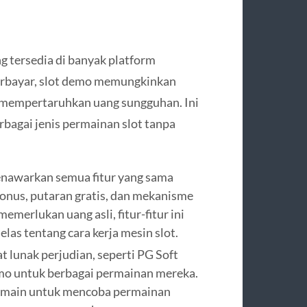
ng tersedia di banyak platform
erbayar, slot demo memungkinkan
mempertaruhkan uang sungguhan. Ini
bagai jenis permainan slot tanpa
awarkan semua fitur yang sama
bonus, putaran gratis, dan mekanisme
erlukan uang asli, fitur-fitur ini
as tentang cara kerja mesin slot.
 lunak perjudian, seperti PG Soft
mo untuk berbagai permainan mereka.
emain untuk mencoba permainan