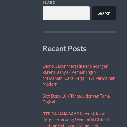
SEARCH
Search
Recent Posts
Demo Gacor Menjadi Perbincangan
karena Banyak Pemain Ingin
Memahami Cara Kerja Fitur Permainan
Modern
Slot Depo 10K Terbaru dengan Tema
Digital
RTP RAJANAGA99 Menunjukkan
Pergeseran yang Memantik Diskusi
tentang Kebiasaan Mengecek