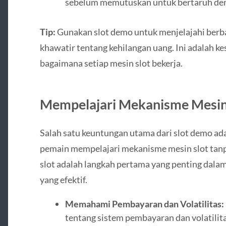
sebelum memutuskan untuk bertaruh de
Tip:
Gunakan slot demo untuk menjelajahi berbag
khawatir tentang kehilangan uang. Ini adalah
bagaimana setiap mesin slot bekerja.
Mempelajari Mekanisme Mesin
Salah satu keuntungan utama dari slot demo 
pemain mempelajari mekanisme mesin slot tanp
slot adalah langkah pertama yang penting dal
yang efektif.
Memahami Pembayaran dan Volatilitas:
tentang sistem pembayaran dan volatilitas