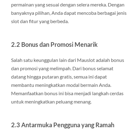
permainan yang sesuai dengan selera mereka. Dengan
banyaknya pilihan, Anda dapat mencoba berbagai jenis
slot dan fitur yang berbeda.
2.2 Bonus dan Promosi Menarik
Salah satu keunggulan lain dari Mauslot adalah bonus
dan promosi yang melimpah. Dari bonus selamat
datang hingga putaran gratis, semua ini dapat
membantu meningkatkan modal bermain Anda.
Memanfaatkan bonus ini bisa menjadi langkah cerdas
untuk meningkatkan peluang menang.
2.3 Antarmuka Pengguna yang Ramah