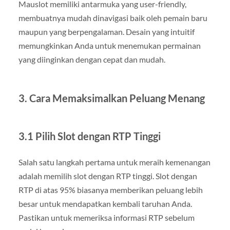
Mauslot memiliki antarmuka yang user-friendly,
membuatnya mudah dinavigasi baik oleh pemain baru
maupun yang berpengalaman. Desain yang intuitif
memungkinkan Anda untuk menemukan permainan
yang diinginkan dengan cepat dan mudah.
3. Cara Memaksimalkan Peluang Menang
3.1 Pilih Slot dengan RTP Tinggi
Salah satu langkah pertama untuk meraih kemenangan
adalah memilih slot dengan RTP tinggi. Slot dengan
RTP di atas 95% biasanya memberikan peluang lebih
besar untuk mendapatkan kembali taruhan Anda.
Pastikan untuk memeriksa informasi RTP sebelum