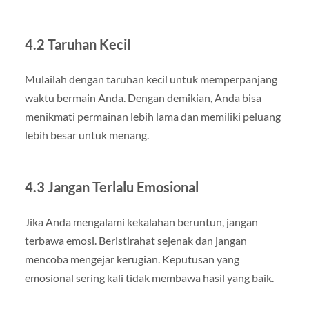
4.2 Taruhan Kecil
Mulailah dengan taruhan kecil untuk memperpanjang
waktu bermain Anda. Dengan demikian, Anda bisa
menikmati permainan lebih lama dan memiliki peluang
lebih besar untuk menang.
4.3 Jangan Terlalu Emosional
Jika Anda mengalami kekalahan beruntun, jangan
terbawa emosi. Beristirahat sejenak dan jangan
mencoba mengejar kerugian. Keputusan yang
emosional sering kali tidak membawa hasil yang baik.