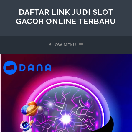
DAFTAR LINK JUDI SLOT
GACOR ONLINE TERBARU
SHOW MENU