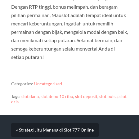
Dengan RTP tinggi, bonus melimpah, dan beragam
pilihan permainan, Mauslot adalah tempat ideal untuk
mencari keberuntungan. Ingatlah untuk memilih
permainan dengan bijak, mengelola modal dengan baik,
dan menikmati setiap putaran. Selamat bermain, dan
semoga keberuntungan selalu menyertai Anda di
setiap putaran!
Categories:
Uncategorized
Tags:
slot dana
,
slot depo 10 ribu
,
slot deposit
,
slot pulsa
,
slot
qris
« Strategi Jitu Menang di Slot 777 Online