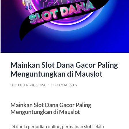
Mainkan Slot Dana Gacor Paling
Menguntungkan di Mauslot
OCTOBER 20, 2024
/
0 COMMENTS
Mainkan Slot Dana Gacor Paling
Menguntungkan di Mauslot
Di dunia perjudian online, permainan slot selalu